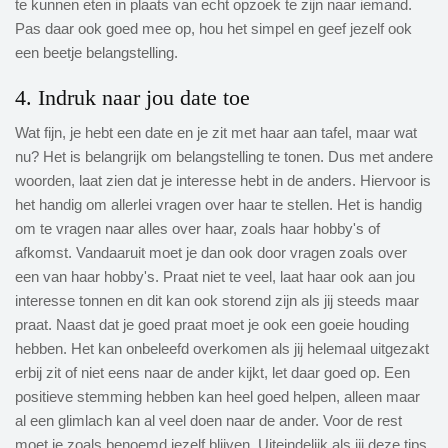
te kunnen eten in plaats van echt opzoek te zijn naar iemand.
Pas daar ook goed mee op, hou het simpel en geef jezelf ook
een beetje belangstelling.
4. Indruk naar jou date toe
Wat fijn, je hebt een date en je zit met haar aan tafel, maar wat
nu? Het is belangrijk om belangstelling te tonen. Dus met andere
woorden, laat zien dat je interesse hebt in de anders. Hiervoor is
het handig om allerlei vragen over haar te stellen. Het is handig
om te vragen naar alles over haar, zoals haar hobby's of
afkomst. Vandaaruit moet je dan ook door vragen zoals over
een van haar hobby's. Praat niet te veel, laat haar ook aan jou
interesse tonnen en dit kan ook storend zijn als jij steeds maar
praat. Naast dat je goed praat moet je ook een goeie houding
hebben. Het kan onbeleefd overkomen als jij helemaal uitgezakt
erbij zit of niet eens naar de ander kijkt, let daar goed op. Een
positieve stemming hebben kan heel goed helpen, alleen maar
al een glimlach kan al veel doen naar de ander. Voor de rest
moet je zoals benoemd jezelf blijven. Uiteindelijk als jij deze tips